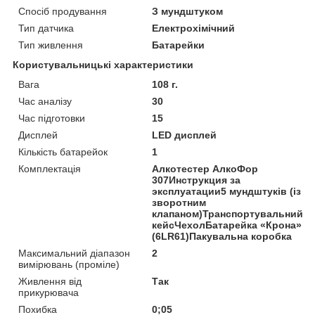
Спосіб продування
З мундштуком
Тип датчика
Електрохімічний
Тип живлення
Батарейки
Користувальницькі характеристики
Вага
108 г.
Час аналізу
30
Час підготовки
15
Дисплей
LED дисплей
Кількість батарейок
1
Комплектація
Алкотестер АлкоФор
307Инструкция за
эксплуатации5 мундштуків (із
зворотним
клапаном)Транспортувальний
кейсЧехолБатарейка «Крона»
(6LR61)Пакувальна коробка
Максимальний діапазон
2
вимірювань (проміле)
Живлення від
Так
прикурювача
Похибка
0;05