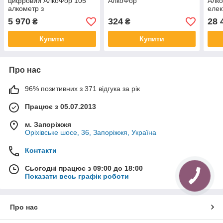
цифровий АлкоФор 105
АлкоФор
Алко
алкометр з
елек
електрохімічним сенсором
циф
5 970
324
28 
₴
₴
Купити
Купити
Про нас
96% позитивних з 371 відгука за рік
Працює з 05.07.2013
м. Запоріжжя
Оріхівське шосе, 36, Запоріжжя, Україна
Контакти
Сьогодні працює з 09:00 до 18:00
Показати весь графік роботи
Про нас