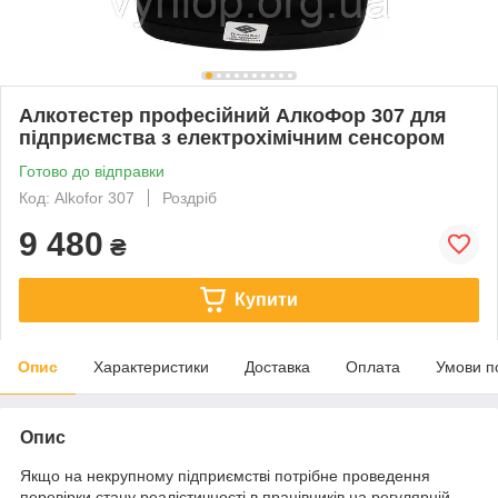
Алкотестер професійний АлкоФор 307 для
підприємства з електрохімічним сенсором
Готово до відправки
Код: Alkofor 307
Роздріб
9 480
₴
Купити
Опис
Характеристики
Доставка
Оплата
Умови п
Опис
Якщо на некрупному підприємстві потрібне проведення
перевірки стану реалістичності в працівників на регулярній