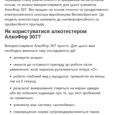
основі, то можна використовувати для цього алкометр
АлкоФор 307. Він працює на основі точного та продуктивного
електрохімічного сенсора виробництва Великобританії. Ця
модель алкотестера належить до напівпрофесійного та
професійного приладів.
Як користуватися алкотестером
АлкоФор 307?
Використовувати АлкоФор 307 просто. Для цього вам
необхідно виконати таку послідовність дій:
активуєте апарат;
чекаєте до готовності приладу до роботи після
увімкнення, коли екраном рухатиметься літера «С»;
робите глибокий вид у мундштук, тривалістю не менш
ніж на 5 секунд;
результат вимірювання з'явиться на екрані швидко
або ви побачите індикацію про те, що тест зроблений
не правильно;
алкометр має систему «антиобман»;
перевищення норми супроводжуватиметься також