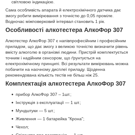
світловою індикацією.
Сама особливість апарата й електрохімічного датчика дає
змогу робити вимірювання з точністю до 0,05 проміле.
Водночас міжповерковий інтервал становить 1 рік.
Особливості алкотестера АлкоФор 307
Алкотестер АлкоФор 307 є напівпрофесійним і професійним
приладом, що дає змогу з великою точністю визначити рівень
вмісту алкоголю в організмі людини. Пристрій комплектується
точним і надійним сенсором, що ґрунтується на
електрохімічному принципі. Всі результати вимірювань можна
побачити на наочному дисплеї приладу. Щоденна
рекомендована кількість тестів не більш ніж 25.
Комплектація алкотестера АлкоФор 307
прибор АлкоФор 307 – 1шт.;
Інструкція з експлуатації — 1 шт.;
Мундштуки — 5 шт.;
Живлення — 1 батарейка "Крона";
Чехол;
Свідоцтво про реєстрацію — 1 шт.