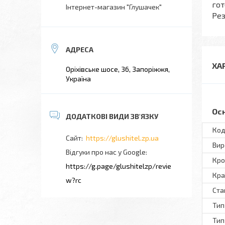
гот
Інтернет-магазин "Глушачек"
Рез
ХА
Оріхівське шосе, 36, Запоріжжя,
Україна
Ос
Код
https://glushitel.zp.ua
Вир
Відгуки про нас у Google
Кро
https://g.page/glushitelzp/revie
Кра
w?rc
Ста
Тип
Тип