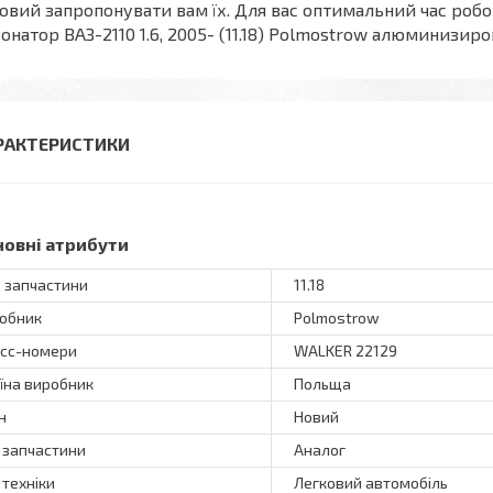
овий запропонувати вам їх. Для вас оптимальний час робо
онатор ВАЗ-2110 1.6, 2005- (11.18) Polmostrow алюминизир
РАКТЕРИСТИКИ
новні атрибути
 запчастини
11.18
обник
Polmostrow
сс-номери
WALKER 22129
їна виробник
Польща
н
Новий
 запчастини
Аналог
 техніки
Легковий автомобіль