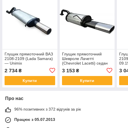
Глущик прямоточний ВАЗ
Глущик прямоточний
Глущ
2108-2109 (Lada Samara)
Шевроле Лачетті
2109
— Unimix
(Chevrolet Lacetti) седан
09.1
плоска насадка 1.4-1.8 с
2 734
3 153
3 0
₴
₴
2003 — Unimix
Купити
Купити
Про нас
96% позитивних з 372 відгуків за рік
Працює з 05.07.2013